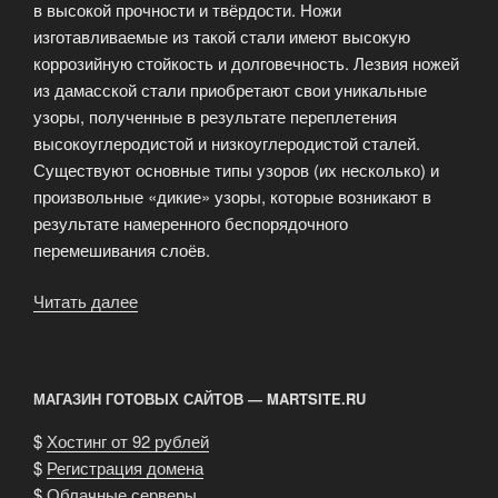
в высокой прочности и твёрдости. Ножи
изготавливаемые из такой стали имеют высокую
коррозийную стойкость и долговечность. Лезвия ножей
из дамасской стали приобретают свои уникальные
узоры, полученные в результате переплетения
высокоуглеродистой и низкоуглеродистой сталей.
Существуют основные типы узоров (их несколько) и
произвольные «дикие» узоры, которые возникают в
результате намеренного беспорядочного
перемешивания слоёв.
Читать далее
«Ножи
из
дамасской
стали
МАГАЗИН ГОТОВЫХ САЙТОВ — MARTSITE.RU
Nagomi»
$
Хостинг от 92 рублей
$
Регистрация домена
$
Облачные серверы