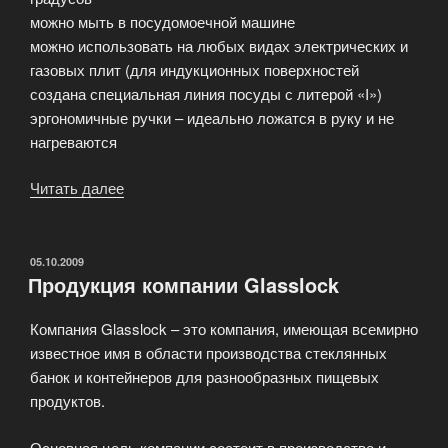
можно мыть в посудомоечной машине
можно использовать на любых видах электрических и
газовых плит (для индукционных поверхностей
создана специальная линия посуды с литерой «I»)
эргономичные ручки – идеально ложатся в руку и не
нагреваются
Читать далее
«Посуда
производства
Швейцарии»
ОПУБЛИКОВАНО
05.10.2009
Продукция компании Glasslock
Компания Glasslock – это компания, имеющая всемирно
известное имя в области производства стеклянных
банок и контейнеров для разнообразных пищевых
продуктов.
Основная цель компании состоит в производстве и