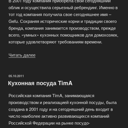
В 2001 году компания приобрела свой сегодняшний
облик и осуществила серьезный ребрендинг. Именно в
тот год компания получила свое сегодняшнее имя –
Gefu. Сохраняя исторические корни и традиции своего
бренда, компания занимается производством, прежде
всего, »умных» кухонных помощников для домохозяек,
которые удовлетворяют требованиям времени.
Читать далее
«Разнообразные
аксессуары
и
приборы
ОПУБЛИКОВАНО
05.10.2011
Кухонная посуда TimA
для
кухни
Российская компания TimA, занимающаяся
Gefu»
производством и реализацией кухонной посуды, была
создана в 2001 году и на сегодняшний день входит в
число наиболее активно развивающихся компаний
Российской Федерации на рынке посудо-