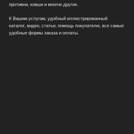
противни, ковши и многое другое.
К Вашим услугам, удобный иллюстрированный
каталог, видео, статьи, помощь покупателю, все самые
удобные формы заказа и оплаты.
Добро пожаловать в Евроград, мы уверены, что Вам
понравится качество обслуживания.
КАТАЛОГ
ОПУБЛИКОВАНО
05.09.2021
EuroGrade — бытовая техника
европейского качества
Наша компания занимается продажей бытовой техники
настоящего европейского качества. Для нас, понятие
«европейское качество» имеет более широкое
значение. Мы понимаем под этим работу с