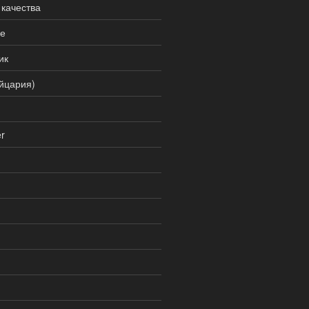
 качества
не
ик
йцария)
r