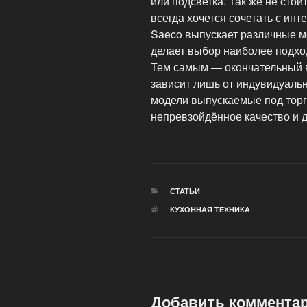
или подсветка. Так же не стои
всегда хочется сочетать с ин
Saeco выпускает различные м
делает выбор наиболее подх
Тем самым — окончательный
зависит лишь от индувидуальн
модели выпускаемые под тор
непревзойдённое качество и д
РУБРИКИ
СТАТЬИ
МЕТКИ
КУХОННАЯ ТЕХНИКА
Добавить коммента