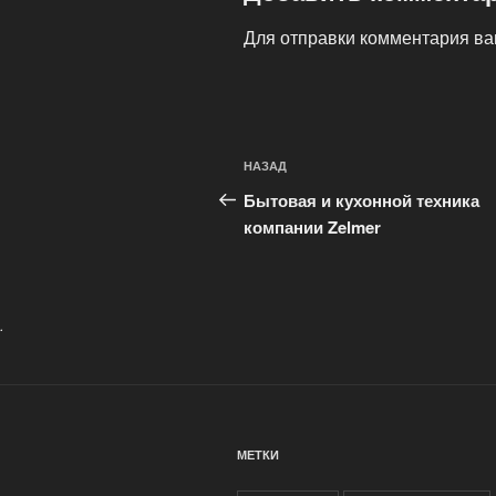
Для отправки комментария в
Навигация
Предыдущая
НАЗАД
по
запись:
Бытовая и кухонной техника
записям
компании Zelmer
.
МЕТКИ