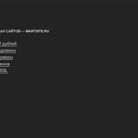
ЫХ САЙТОВ — MARTSITE.RU
2 рублей
 домена
ерверы
енов
 SSL