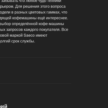
т забывать что любое чудо техники
терьером. Для решения этого вопроса
одели в разных цветовых гаммах, что
одящей кофемашины ещё интереснее.
 выбор определённой кофе-машины
ых запросов каждого покупателя. Все
говой маркой Saeco имеют
олгий срок службы.
рий