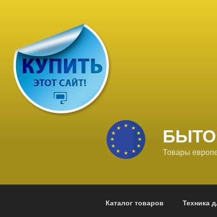
Перейти
к
содержимому
БЫТО
Товары европе
Каталог товаров
Техника д