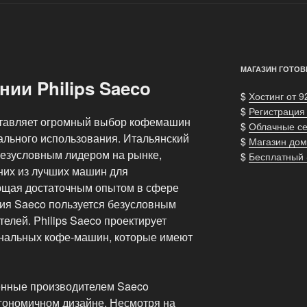
МАГАЗИН ГОТОВ
ии Philips Saeco
$
Хостинг от 9
$
Регистрация
ставляет огромный выбор кофемашин
$
Облачные с
льного использования. Итальянский
$
Магазин дом
езусловным лидером на рынке,
$
Бесплатный
них из лучших машин для
ющая достаточным опытом в сфере
ния Saeco пользуется безусловным
елей. Philips Saeco проектирует
нальных кофе-машин, которые имеют
нные производителем Saeco
гономичном дизайне. Несмотря на