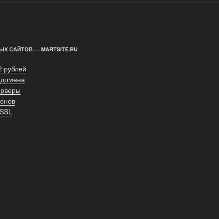
ЫХ САЙТОВ — MARTSITE.RU
2 рублей
 домена
ерверы
енов
 SSL