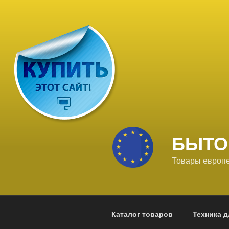
Перейти
к
содержимому
БЫТО
Товары европе
Каталог товаров
Техника д