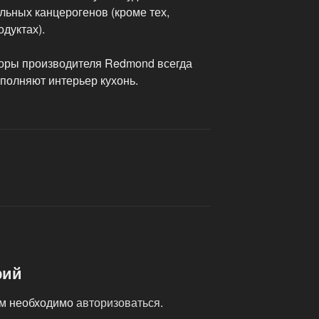
льных канцерогенов (кроме тех,
дуктах).
оры производителя Redmond всегда
полняют интерьер кухонь.
рий
ам необходимо
авторизоваться
.