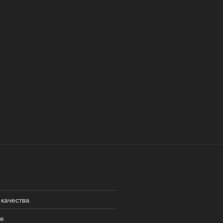
 качества
не