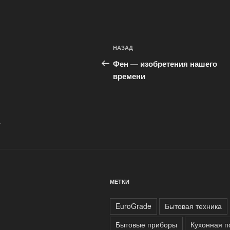
Навигация
Предыдущая
НАЗАД
по
запись:
Фен — изобретения нашего
записям
времени
.
МЕТКИ
EuroGrade
Бытовая техника
Бытовые приборы
Кухонная п