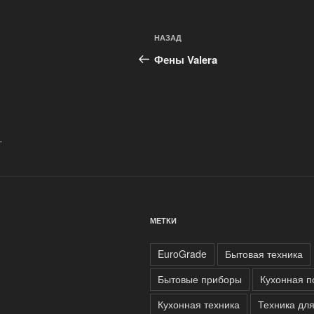
Навигация
Предыдущая
НАЗАД
по
запись:
Фены Valera
записям
.
МЕТКИ
EuroGrade
Бытовая техника
Бытовые приборы
Кухонная п
Кухонная техника
Техника дл