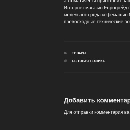
автоматически приготовит нап
Интернет магазин Еврогрейд 
модельного ряда кофемашин N
превосходные технические во
РУБРИКИ
ТОВАРЫ
МЕТКИ
БЫТОВАЯ ТЕХНИКА
Добавить коммента
Для отправки комментария в