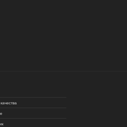
 качества
не
ик