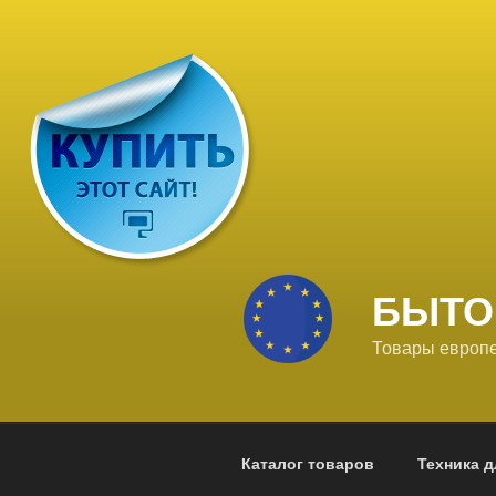
Перейти
к
содержимому
БЫТО
Товары европе
Каталог товаров
Техника д