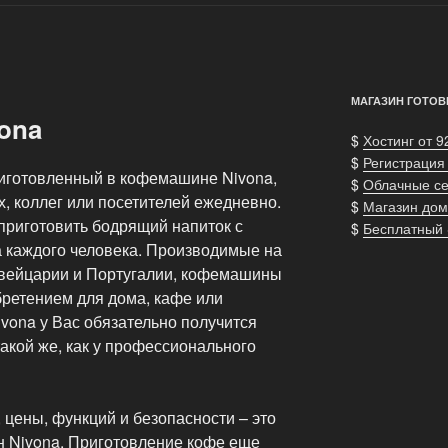
МАГАЗИН ГОТОВ
ona
$
Хостинг от 9
$
Регистрация
иготовленный в кофемашине Nivona,
$
Облачные с
, коллег или посетителей ежедневно.
$
Магазин дом
риготовить бодрящий напиток с
$
Бесплатный
а каждого человека. Производимые на
вейцарии и Португалии, кофемашины
бретением для дома, кафе или
vona у Вас обязательно получится
акой же, как у профессионального
 цены, функций и безопасности – это
 Nivona. Приготовление кофе еще