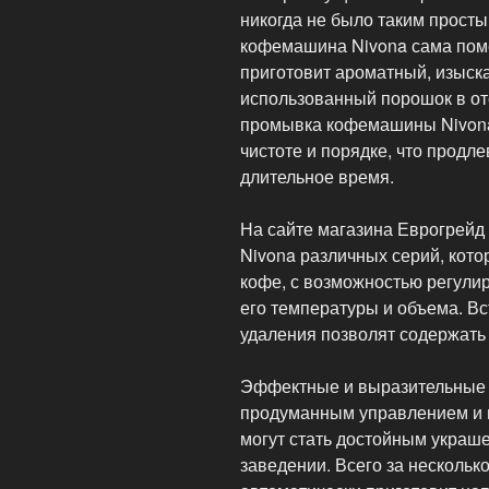
никогда не было таким просты
кофемашина Nivona сама поме
приготовит ароматный, изыск
использованный порошок в от
промывка кофемашины Nivona
чистоте и порядке, что продле
длительное время.
На сайте магазина Еврогрей
Nivona различных серий, кот
кофе, с возможностью регули
его температуры и объема. В
удаления позволят содержать
Эффектные и выразительные 
продуманным управлением и 
могут стать достойным укра
заведении. Всего за несколь