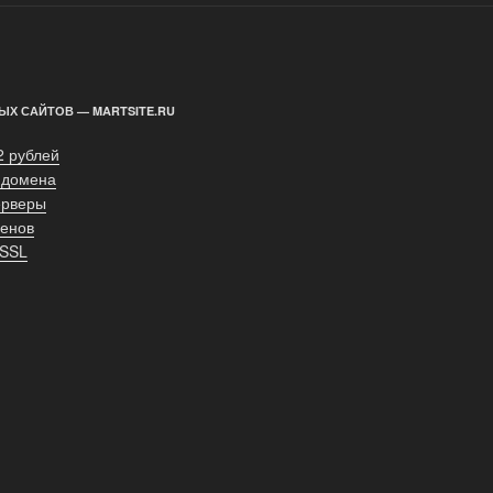
ЫХ САЙТОВ — MARTSITE.RU
2 рублей
 домена
ерверы
енов
 SSL