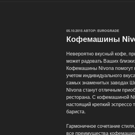
ОПУБЛИКОВАНО
05.10.2015
АВТОР:
EUROGRADE
Кофемашины Niv
Невероятно вкусный кофе, пр
может радовать Ваших близких
Кофемашины Nivona помогут п
учетом индивидуального вкус
самых знаменитых заводах Ш
Nivona станут отличным прио
ресторана. С кофемашиной Ni
настоящий крепкий эспрессо т
бариста.
Гармоничное сочетание стиля,
все преимущества кофемашин