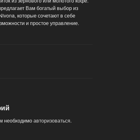
иток из зернового или молотого кофе.
предлагает Вам богатый выбор из
ivona, которые сочетают в себе
зможности и простое управление.
рий
ам необходимо
авторизоваться
.