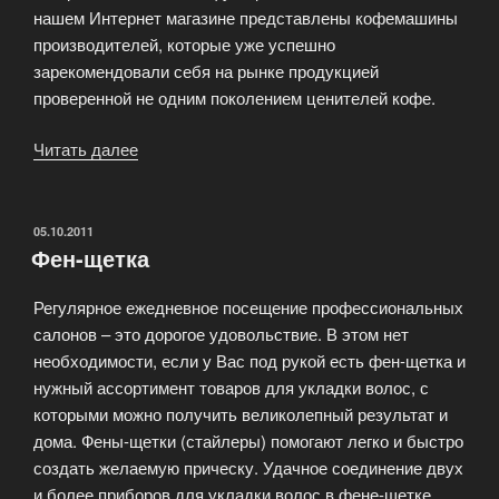
нашем Интернет магазине представлены кофемашины
производителей, которые уже успешно
зарекомендовали себя на рынке продукцией
проверенной не одним поколением ценителей кофе.
Читать далее
«Продажа
кофемашин»
ОПУБЛИКОВАНО
05.10.2011
Фен-щетка
Регулярное ежедневное посещение профессиональных
салонов – это дорогое удовольствие. В этом нет
необходимости, если у Вас под рукой есть фен-щетка и
нужный ассортимент товаров для укладки волос, с
которыми можно получить великолепный результат и
дома. Фены-щетки (стайлеры) помогают легко и быстро
создать желаемую прическу. Удачное соединение двух
и более приборов для укладки волос в фене-щетке