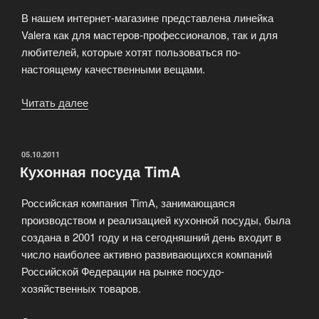
В нашем интернет-магазине представлена линейка
Valera как для мастеров-профессионалов, так и для
любителей, которые хотят пользоваться по-
настоящему качественными вещами.
Читать далее
«Швейцарское
качество
под
брендом
ОПУБЛИКОВАНО
05.10.2011
Кухонная посуда TimA
Valera»
Российская компания TimA, занимающаяся
производством и реализацией кухонной посуды, была
создана в 2001 году и на сегодняшний день входит в
число наиболее активно развивающихся компаний
Российской Федерации на рынке посудо-
хозяйственных товаров.