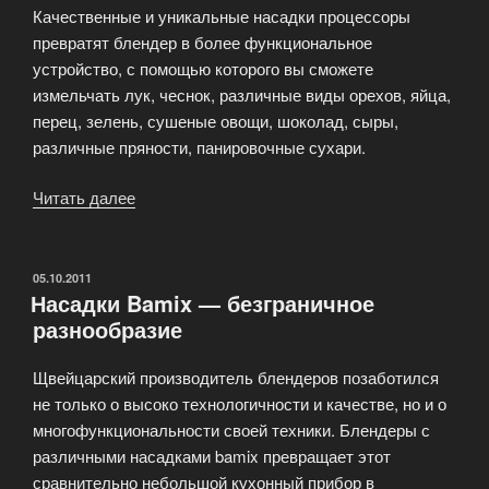
Качественные и уникальные насадки процессоры
превратят блендер в более функциональное
устройство, с помощью которого вы сможете
измельчать лук, чеснок, различные виды орехов, яйца,
перец, зелень, сушеные овощи, шоколад, сыры,
различные пряности, панировочные сухари.
Читать далее
«Насадка
процессор
для
блендера»
ОПУБЛИКОВАНО
05.10.2011
Насадки Bamix — безграничное
разнообразие
Щвейцарский производитель блендеров позаботился
не только о высоко технологичности и качестве, но и о
многофункциональности своей техники. Блендеры с
различными насадками bamix превращает этот
сравнительно небольшой кухонный прибор в