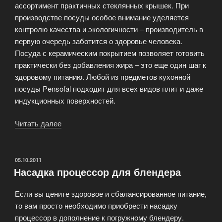
ассортимент практичных стеклянных крышек. При
производстве посуды особое внимание уделяется
контролю качества и экологичности – производитель в
первую очередь заботится о здоровье человека.
Посуда с керамическим покрытием позволяет готовить
практически без добавления жира – это еще один шаг к
здоровому питанию. Любой из предметов кухонной
посуды Pensofal подходит для всех видов плит и даже
индукционных поверхностей.
Читать далее
«Кухонная
посуда
с
керамическим
ОПУБЛИКОВАНО
05.10.2011
Насадка процессор для блендера
покрытием
Pensofal»
Если вы цените здоровое и сбалансированное питание,
то вам просто необходимо приобрести насадку
процессор в дополнение к погружному блендеру.