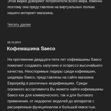
Этой марке доверяют потребители всего мира. Именно
поэтому она представлена на виртуальных полках
нашего интернет-магазина.
Читать далее
«Очистители
воздуха
Boneco»
ОПУБЛИКОВАНО
05.10.2014
Кофемашина Saeco
На протяжении двадцати пяти лет кофемашины Saeco
помогают создавать капучино и эспрессо высочайшего
качества. Неоспоримые лидеры среди кофемашин,
шедевры Saeco, представлены на сайте магазина
Еврогрейд в различных модификациях. Среди
огромного ассортимента Вы можете найти кофемашины
Saeco как для коммерческого, так и для бытового
применения, от недорогих моделей до аппаратов с
расширенным функционалом и большой емкостью.