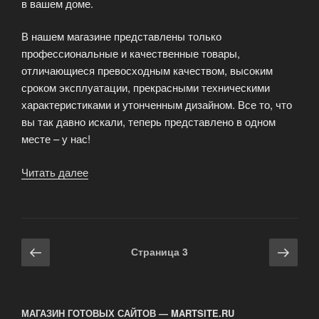
в вашем доме.
В нашем магазине представлены только
профессиональные и качественные товары,
отличающиеся превосходным качеством, высоким
сроком эксплуатации, прекрасными техническими
характеристиками и утонченным дизайном. Все то, что
вы так давно искали, теперь представлено в одном
месте – у нас!
Читать далее
«Блинная
сковорода
–
помощница
хозяйки»
Навигация
Предыдущая
Сле
Страница
3
по
страница
стра
записям
МАГАЗИН ГОТОВЫХ САЙТОВ — MARTSITE.RU