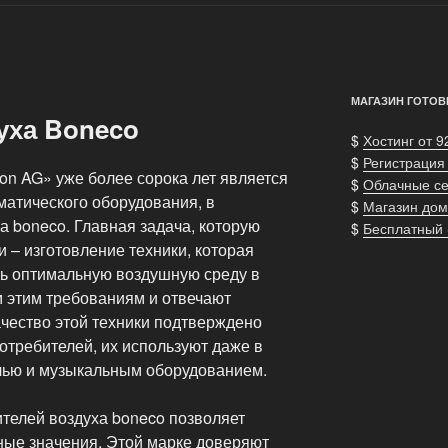
МАГАЗИН ГОТОВ
уха Boneco
$
Хостинг от 9
$
Регистрация
on AG» уже более сорока лет является
$
Облачные с
атического оборудования, в
$
Магазин дом
ха boneco. Главная задача, которую
$
Бесплатный
и – изготовление техники, которая
ть оптимальную воздушную среду в
м этим требованиям и отвечают
ачество этой техники подтверждено
требителей, их используют даже в
лью и музыкальным оборудованием.
телей воздуха boneco позволяет
ные значения. Этой марке доверяют