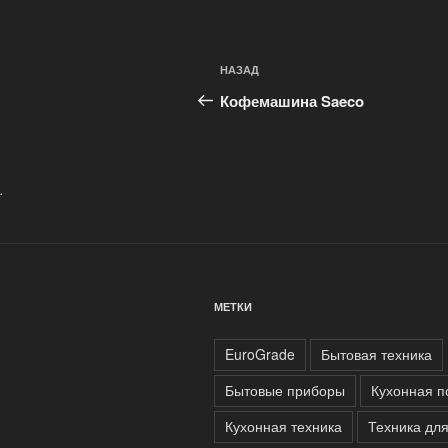
Навигация
Предыдущая
НАЗАД
по
запись:
Кофемашина Saeco
записям
.
МЕТКИ
EuroGrade
Бытовая техника
Бытовые приборы
Кухонная п
Кухонная техника
Техника дл