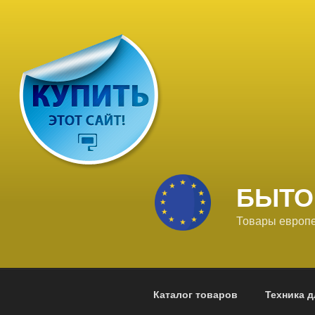
Перейти
к
содержимому
БЫТО
Товары европе
Каталог товаров
Техника д