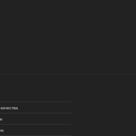
 качества
не
ик