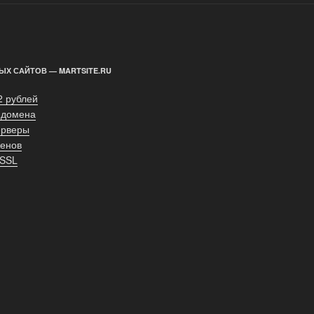
ЫХ САЙТОВ — MARTSITE.RU
2 рублей
 домена
ерверы
енов
 SSL