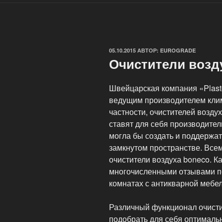
ОПУБЛИКОВАНО
05.10.2015
АВТОР:
EUROGRADE
Очистители возд
Швейцарская компания «Plast
ведущим производителем клим
частности, очистителей возду
ставят для себя производител
могла бы создать и поддержа
замкнутом пространстве. Все
очистители воздуха boneco. К
многочисленными отзывами по
комнатах с антикварной мебе
Различный функционал очисти
подобрать для себя оптималь