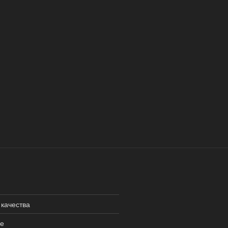
 качества
не