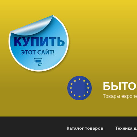
Перейти
к
содержимому
БЫТО
Товары европе
Каталог товаров
Техника д