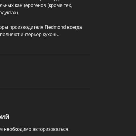
льных канцерогенов (кроме тех,
дуктах).
оры производителя Redmond всегда
полняют интерьер кухонь.
рий
ам необходимо
авторизоваться
.