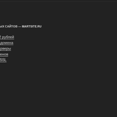
ЫХ САЙТОВ — MARTSITE.RU
2 рублей
 домена
ерверы
енов
 SSL