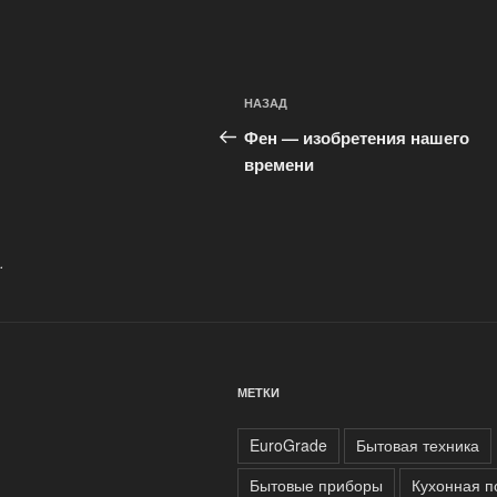
Навигация
Предыдущая
НАЗАД
по
запись:
Фен — изобретения нашего
записям
времени
.
МЕТКИ
EuroGrade
Бытовая техника
Бытовые приборы
Кухонная п