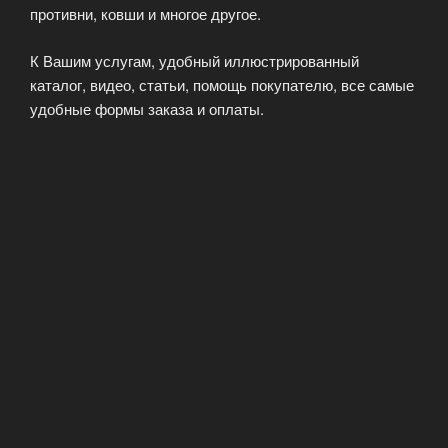
противни, ковши и многое другое.
К Вашим услугам, удобный иллюстрированный
каталог, видео, статьи, помощь покупателю, все самые
удобные формы заказа и оплаты.
Добро пожаловать в Евроград, мы уверены, что Вам
понравится качество обслуживания.
КАТАЛОГ
ОПУБЛИКОВАНО
05.09.2021
EuroGrade — бытовая техника
европейского качества
Наша компания занимается продажей бытовой техники
настоящего европейского качества. Для нас, понятие
«европейское качество» имеет более широкое
значение. Мы понимаем под этим работу с