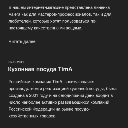
В нашем интернет-магазине представлена линейка
Valera как для мастеров-профессионалов, так и для
любителей, которые хотят пользоваться по-
настоящему качественными вещами.
Читать далее
«Швейцарское
качество
под
брендом
ОПУБЛИКОВАНО
05.10.2011
Кухонная посуда TimA
Valera»
Российская компания TimA, занимающаяся
производством и реализацией кухонной посуды, была
создана в 2001 году и на сегодняшний день входит в
число наиболее активно развивающихся компаний
Российской Федерации на рынке посудо-
хозяйственных товаров.