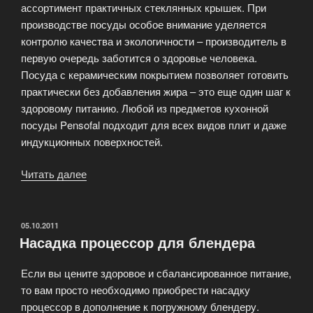
ассортимент практичных стеклянных крышек. При
производстве посуды особое внимание уделяется
контролю качества и экологичности – производитель в
первую очередь заботится о здоровье человека.
Посуда с керамическим покрытием позволяет готовить
практически без добавления жира – это еще один шаг к
здоровому питанию. Любой из предметов кухонной
посуды Pensofal подходит для всех видов плит и даже
индукционных поверхностей.
Читать далее
«Кухонная
посуда
с
керамическим
ОПУБЛИКОВАНО
05.10.2011
Насадка процессор для блендера
покрытием
Pensofal»
Если вы цените здоровое и сбалансированное питание,
то вам просто необходимо приобрести насадку
процессор в дополнение к погружному блендеру.