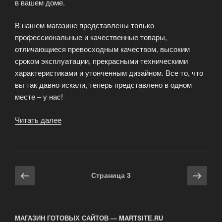
в вашем доме.
В нашем магазине представлены только
профессиональные и качественные товары,
отличающиеся превосходным качеством, высоким
сроком эксплуатации, прекрасными техническими
характеристиками и утонченным дизайном. Все то, что
вы так давно искали, теперь представлено в одном
месте – у нас!
Читать далее
«Блинная
сковорода
–
помощница
хозяйки»
Навигация
Предыдущая
Сле
Страница
3
по
страница
стра
записям
МАГАЗИН ГОТОВЫХ САЙТОВ — MARTSITE.RU