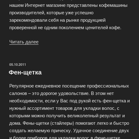
нашем Интернет магазине представлены кофемашины
производителей, которые уже успешно
зарекомендовали себя на рынке продукцией
проверенной не одним поколением ценителей кофе.
Читать далее
«Продажа
кофемашин»
ОПУБЛИКОВАНО
05.10.2011
Фен-щетка
Регулярное ежедневное посещение профессиональных
салонов – это дорогое удовольствие. В этом нет
необходимости, если у Вас под рукой есть фен-щетка и
нужный ассортимент товаров для укладки волос, с
которыми можно получить великолепный результат и
дома. Фены-щетки (стайлеры) помогают легко и быстро
создать желаемую прическу. Удачное соединение двух
и более приборов для укладки волос в фене-щетке