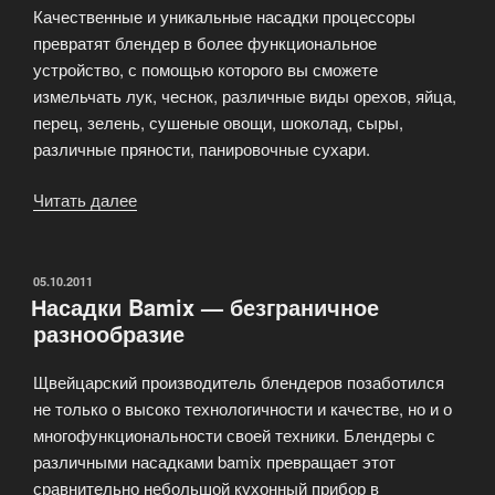
Качественные и уникальные насадки процессоры
превратят блендер в более функциональное
устройство, с помощью которого вы сможете
измельчать лук, чеснок, различные виды орехов, яйца,
перец, зелень, сушеные овощи, шоколад, сыры,
различные пряности, панировочные сухари.
Читать далее
«Насадка
процессор
для
блендера»
ОПУБЛИКОВАНО
05.10.2011
Насадки Bamix — безграничное
разнообразие
Щвейцарский производитель блендеров позаботился
не только о высоко технологичности и качестве, но и о
многофункциональности своей техники. Блендеры с
различными насадками bamix превращает этот
сравнительно небольшой кухонный прибор в