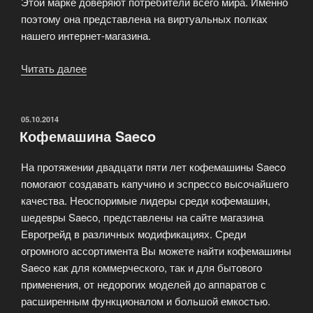
Этой марке доверяют потребители всего мира. Именно
поэтому она представлена на виртуальных полках
нашего интернет-магазина.
Читать далее
«Очистители
воздуха
Boneco»
ОПУБЛИКОВАНО
05.10.2014
Кофемашина Saeco
На протяжении двадцати пяти лет кофемашины Saeco
помогают создавать капучино и эспрессо высочайшего
качества. Неоспоримые лидеры среди кофемашин,
шедевры Saeco, представлены на сайте магазина
Еврогрейд в различных модификациях. Среди
огромного ассортимента Вы можете найти кофемашины
Saeco как для коммерческого, так и для бытового
применения, от недорогих моделей до аппаратов с
расширенным функционалом и большой емкостью.